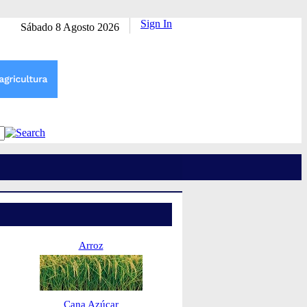
Sign In
Sábado 8 Agosto 2026
Arroz
Cana Azúcar